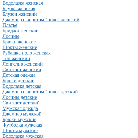
Водолазка женская
Блузка женская
Блузон женский
Джемпер с воротом "поло" женский
Платье
Бриджи женские
Лосины
Брюки женские
Шорты женские
Рубашка поло женская
Топ женский
Лонгслив женский
Свитшот женский
Детская одежда
Брюки детские
Водолазка детская
Джемпер с воротом "поло" детский
Лосины детские
Свитшот детский
Мужская одежда
Джемпер мужской
Брюки мужские
Футболка мужская
Шорты мужские
Водолазка мужская